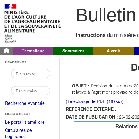
Bulletin 
Instructions
du ministère d
Thématique
Sommaires
A venir
RECHERCHE :
D
OBJET :
Décision du 1er mars 202
relative à l’agrément provisoire
(
Télécharger le PDF (189ko)
)
Recherche Avancée
REFERENCE EXTERNE :
LIENS UTILES :
DATE DE PUBLICATION :
26-02-20
(Fichier
Le portail s'améliore
Relations
PDF
Circulaires de
ouvrir
(Ouvrir
Legifrance