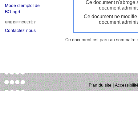
dans
Ce document n'abroge 
dans
Mode d'emploi de
une
document administ
une
(Ouvrir
BO-agri
autre
nouvelle
Ce document ne modifie
dans
fenêtre)
fenêtre)
document administ
UNE DIFFICULTÉ ?
une
nouvelle
Contactez-nous
fenêtre)
Ce document est paru au sommaire
Plan du site
|
Accessibili