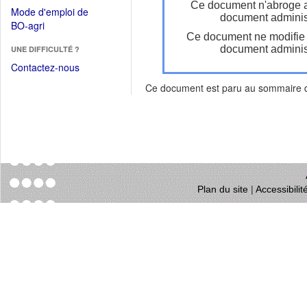
dans
Ce document n'abroge 
dans
Mode d'emploi de
une
document administ
une
(Ouvrir
BO-agri
autre
nouvelle
Ce document ne modifie
dans
fenêtre)
fenêtre)
document administ
UNE DIFFICULTÉ ?
une
nouvelle
Contactez-nous
fenêtre)
Ce document est paru au sommaire
Plan du site
|
Accessibili