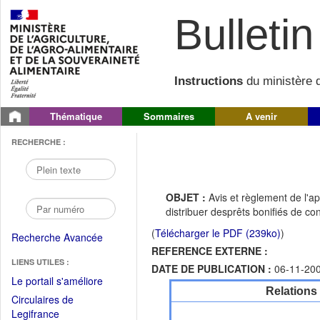
Bulletin 
Instructions
du ministère d
Thématique
Sommaires
A venir
RECHERCHE :
OBJET :
Avis et règlement de l'ap
distribuer desprêts bonifiés de co
(
Télécharger le PDF (239ko)
)
Recherche Avancée
REFERENCE EXTERNE :
LIENS UTILES :
DATE DE PUBLICATION :
06-11-20
(Fichier
Le portail s'améliore
Relations
PDF
Circulaires de
ouvrir
(Ouvrir
Legifrance