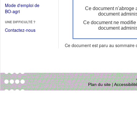
dans
dans
Mode d'emploi de
une
Ce document n'abroge 
une
(Ouvrir
BO-agri
autre
document administ
nouvelle
dans
fenêtre)
fenêtre)
UNE DIFFICULTÉ ?
Ce document ne modifie
une
document administ
nouvelle
Contactez-nous
fenêtre)
Ce document est paru au sommaire
Plan du site
|
Accessibili