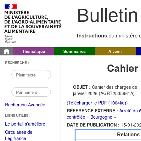
Bulletin 
Instructions
du ministère d
Thématique
Sommaires
A venir
RECHERCHE :
Cahier
OBJET :
Cahier des charges de l’
janvier 2026 (AGRT2535961A)
(
Télécharger le PDF (1004ko)
)
Recherche Avancée
REFERENCE EXTERNE :
Arrêté du 
LIENS UTILES :
contrôlée « Bourgogne »
(Fichier
Le portail s'améliore
DATE DE PUBLICATION :
15-01-20
PDF
Circulaires de
Relations
ouvrir
(Ouvrir
Legifrance