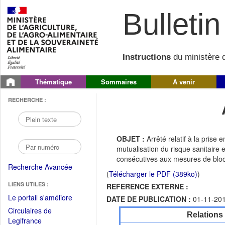
Bulletin 
Instructions
du ministère d
Thématique
Sommaires
A venir
RECHERCHE :
OBJET :
Arrêté relatif à la prise
mutualisation du risque sanitaire
consécutives aux mesures de bloc
Recherche Avancée
(
Télécharger le PDF (389ko)
)
LIENS UTILES :
REFERENCE EXTERNE :
(Fichier
Le portail s'améliore
DATE DE PUBLICATION :
01-11-20
PDF
Circulaires de
Relations
ouvrir
(Ouvrir
Legifrance