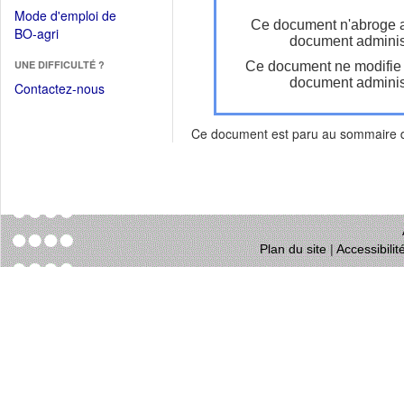
dans
dans
Mode d'emploi de
une
Ce document n'abroge 
une
(Ouvrir
BO-agri
autre
document administ
nouvelle
dans
fenêtre)
fenêtre)
UNE DIFFICULTÉ ?
Ce document ne modifie
une
document administ
nouvelle
Contactez-nous
fenêtre)
Ce document est paru au sommaire
Plan du site
|
Accessibili