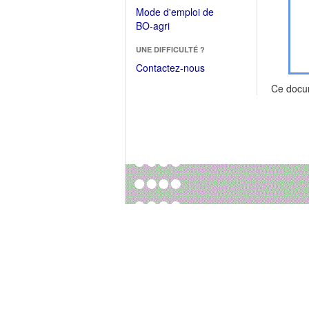
dans
dans
Mode d'emploi de
une
une
(Ouvrir
BO-agri
autre
nouvelle
dans
fenêtre)
fenêtre)
UNE DIFFICULTÉ ?
une
nouvelle
Contactez-nous
fenêtre)
Ce docu