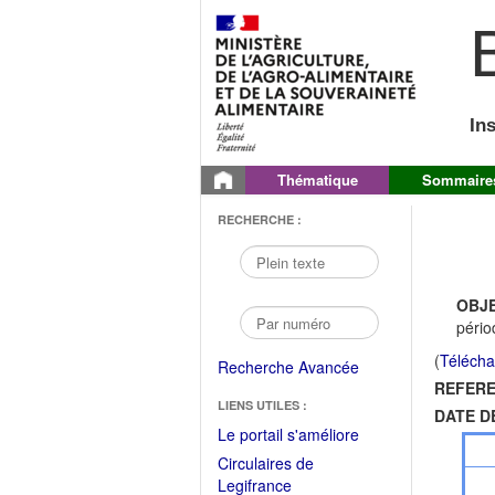
B
In
Thématique
Sommaire
RECHERCHE :
OBJE
pério
(
Télécha
Recherche Avancée
REFERE
LIENS UTILES :
DATE D
(Fichier
Le portail s'améliore
PDF
Circulaires de
ouvrir
(Ouvrir
Legifrance