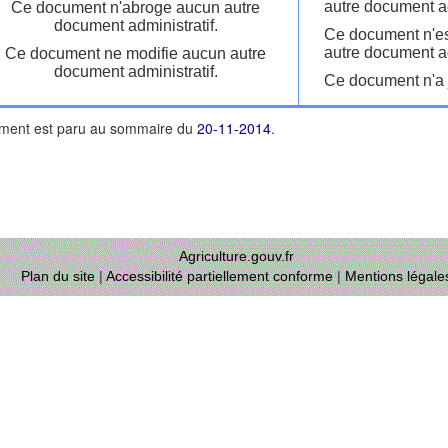
autre document ad
Ce document n'abroge aucun autre
document administratif.
Ce document n'es
autre document ad
Ce document ne modifie aucun autre
document administratif.
Ce document n'a j
ment est paru au sommaire du
20-11-2014
.
Agriculture.gouv.fr
Plan du site
|
Accessibilité partiellement conforme
|
Mentions légale