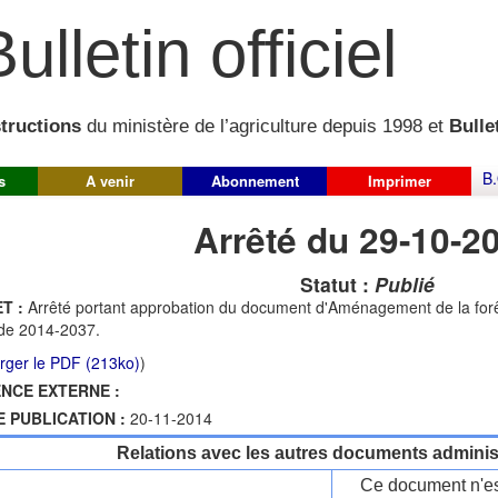
ulletin officiel
structions
du ministère de l’agriculture depuis 1998 et
Bullet
B.
s
A venir
Abonnement
Imprimer
Arrêté du 29-10-2
Statut :
Publié
T :
Arrêté portant approbation du document d'Aménagement de la for
de 2014-2037.
rger le PDF (213ko)
)
NCE EXTERNE :
E PUBLICATION :
20-11-2014
Relations avec les autres documents administ
Ce document n'es