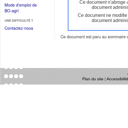
dans
Ce document n'abroge 
dans
Mode d'emploi de
une
document administ
une
(Ouvrir
BO-agri
autre
nouvelle
Ce document ne modifie
dans
fenêtre)
fenêtre)
document administ
UNE DIFFICULTÉ ?
une
nouvelle
Contactez-nous
fenêtre)
Ce document est paru au sommaire
Plan du site
|
Accessibili