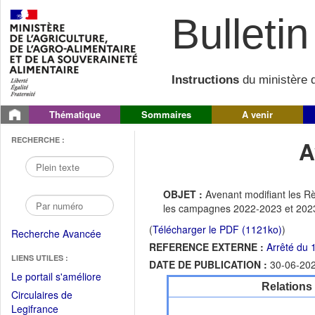
Bulletin 
Instructions
du ministère d
Thématique
Sommaires
A venir
RECHERCHE :
A
OBJET :
Avenant modifiant les Rè
les campagnes 2022-2023 et 202
(
Télécharger le PDF (1121ko)
)
Recherche Avancée
REFERENCE EXTERNE :
Arrêté du
LIENS UTILES :
DATE DE PUBLICATION :
30-06-20
(Fichier
Le portail s'améliore
Relations
PDF
Circulaires de
ouvrir
(Ouvrir
Legifrance