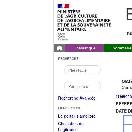
B
In
Thématique
Sommaire
RECHERCHE :
OBJE
Carre
(
Télécha
Recherche Avancée
REFERE
LIENS UTILES :
DATE D
(Fichier
Le portail s'améliore
PDF
Circulaires de
ouvrir
(Ouvrir
Legifrance