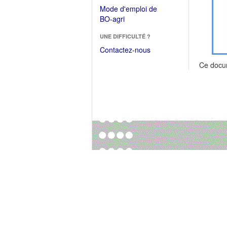
dans
dans
Mode d'emploi de
une
une
(Ouvrir
BO-agri
autre
nouvelle
dans
fenêtre)
fenêtre)
UNE DIFFICULTÉ ?
une
nouvelle
Contactez-nous
fenêtre)
Ce docu