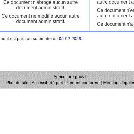
autre document ad
Ce document n'abroge aucun autre
document administratif.
Ce document n'es
autre document ad
Ce document ne modifie aucun autre
document administratif.
Ce document n'a j
ment est paru au sommaire du
05-02-2026
.
Agriculture.gouv.fr
Plan du site
|
Accessibilité partiellement conforme
|
Mentions légale