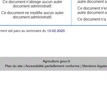
autre document ad
Ce document n'abroge aucun autre
document administratif.
Ce document n'es
autre document ad
Ce document ne modifie aucun autre
document administratif.
Ce document n'a j
ment est paru au sommaire du
13-02-2020
.
Agriculture.gouv.fr
Plan du site
|
Accessibilité partiellement conforme
|
Mentions légale