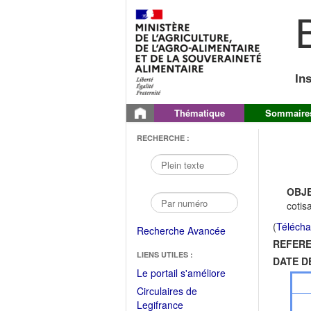
B
In
Thématique
Sommaire
RECHERCHE :
OBJE
cotis
(
Télécha
Recherche Avancée
REFERE
LIENS UTILES :
DATE D
(Fichier
Le portail s'améliore
PDF
Circulaires de
ouvrir
(Ouvrir
Legifrance