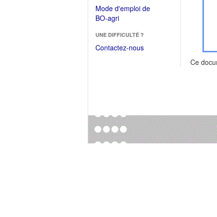
dans
dans
Mode d'emploi de
une
une
(Ouvrir
BO-agri
autre
nouvelle
dans
fenêtre)
fenêtre)
UNE DIFFICULTÉ ?
une
nouvelle
Contactez-nous
fenêtre)
Ce docu