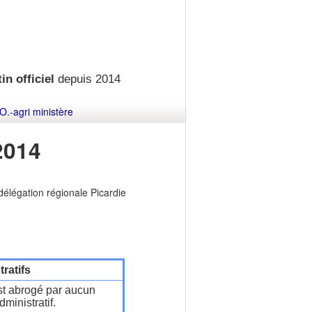
in officiel
depuis 2014
O.-agri ministère
2014
élégation régionale Picardie
ratifs
t abrogé par aucun
ministratif.