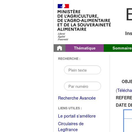
B
In
Thématique
Sommaire
RECHERCHE :
OBJE
(
Télécha
REFERE
Recherche Avancée
DATE D
LIENS UTILES :
(Fichier
Le portail s'améliore
PDF
Circulaires de
ouvrir
(Ouvrir
Legifrance