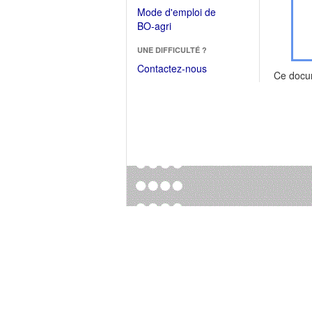
dans
dans
Mode d'emploi de
une
une
(Ouvrir
BO-agri
autre
nouvelle
dans
fenêtre)
fenêtre)
UNE DIFFICULTÉ ?
une
nouvelle
Contactez-nous
Ce docu
fenêtre)