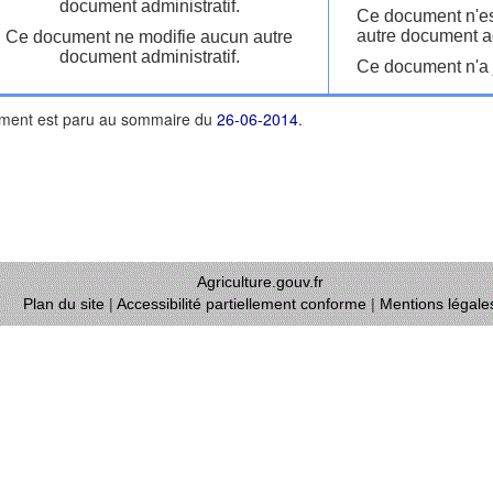
document administratif.
Ce document n'es
autre document ad
Ce document ne modifie aucun autre
document administratif.
Ce document n'a j
ment est paru au sommaire du
26-06-2014
.
Agriculture.gouv.fr
Plan du site
|
Accessibilité partiellement conforme
|
Mentions légale