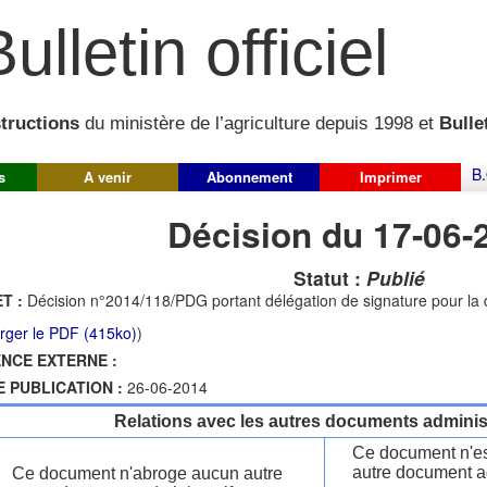
ulletin officiel
structions
du ministère de l’agriculture depuis 1998 et
Bullet
B.
s
A venir
Abonnement
Imprimer
Décision du 17-06-
Statut :
Publié
T :
Décision n°2014/118/PDG portant délégation de signature pour la d
rger le PDF (415ko)
)
NCE EXTERNE :
E PUBLICATION :
26-06-2014
Relations avec les autres documents administ
Ce document n'es
autre document ad
Ce document n'abroge aucun autre