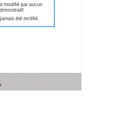
t modifié par aucun
ministratif.
amais été rectifié.
s