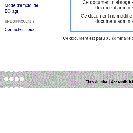
dans
Ce document n'abroge 
dans
Mode d'emploi de
une
document administ
une
(Ouvrir
BO-agri
autre
nouvelle
Ce document ne modifie
dans
fenêtre)
fenêtre)
document administ
UNE DIFFICULTÉ ?
une
nouvelle
Contactez-nous
fenêtre)
Ce document est paru au sommaire
Plan du site
|
Accessibili