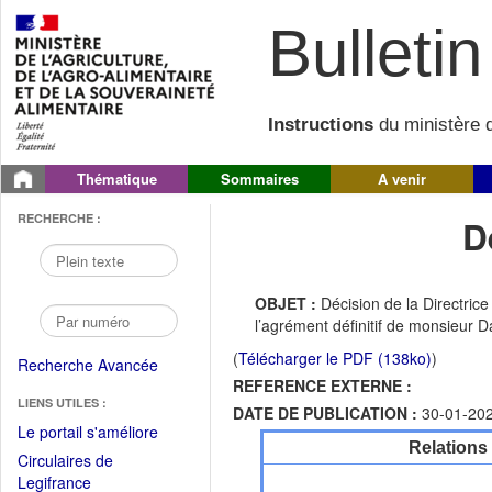
Bulletin 
Instructions
du ministère d
Thématique
Sommaires
A venir
RECHERCHE :
D
OBJET :
Décision de la Directrice
l’agrément définitif de monsieur 
(
Télécharger le PDF (138ko)
)
Recherche Avancée
REFERENCE EXTERNE :
LIENS UTILES :
DATE DE PUBLICATION :
30-01-20
(Fichier
Le portail s'améliore
Relations
PDF
Circulaires de
ouvrir
(Ouvrir
Legifrance