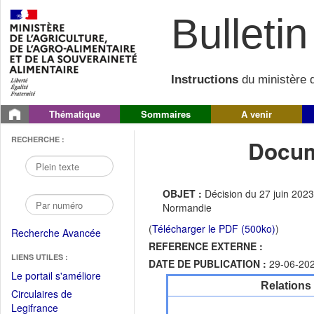
Bulletin 
Instructions
du ministère d
Thématique
Sommaires
A venir
RECHERCHE :
Docum
OBJET :
Décision du 27 juin 2023
Normandie
(
Télécharger le PDF (500ko)
)
Recherche Avancée
REFERENCE EXTERNE :
LIENS UTILES :
DATE DE PUBLICATION :
29-06-20
(Fichier
Le portail s'améliore
Relations
PDF
Circulaires de
ouvrir
(Ouvrir
Legifrance