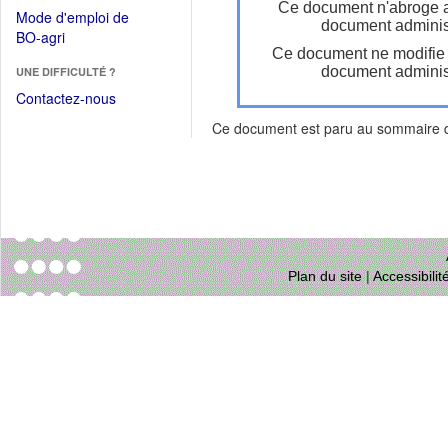
dans
Ce document n'abroge 
dans
Mode d'emploi de
une
document administ
une
(Ouvrir
BO-agri
autre
nouvelle
Ce document ne modifie
dans
fenêtre)
fenêtre)
document administ
UNE DIFFICULTÉ ?
une
nouvelle
Contactez-nous
fenêtre)
Ce document est paru au sommaire
Plan du site
|
Accessibili