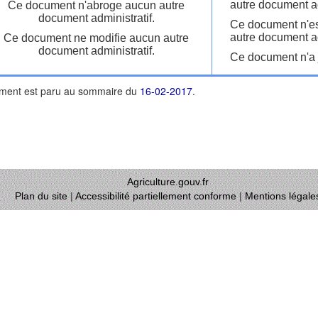
autre document ad
Ce document n'abroge aucun autre
document administratif.
Ce document n'es
autre document ad
Ce document ne modifie aucun autre
document administratif.
Ce document n'a j
ment est paru au sommaire du
16-02-2017
.
Agriculture.gouv.fr
Plan du site
|
Accessibilité partiellement conforme
|
Mentions légale