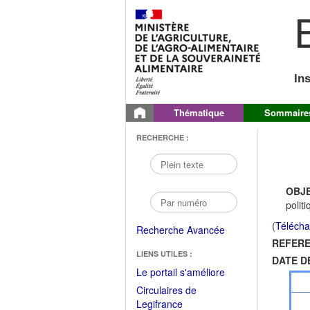
B
In
Thématique
Sommaire
RECHERCHE :
OBJE
polit
(
Télécha
Recherche Avancée
REFERE
LIENS UTILES :
DATE D
(Fichier
Le portail s'améliore
PDF
Circulaires de
ouvrir
(Ouvrir
Legifrance