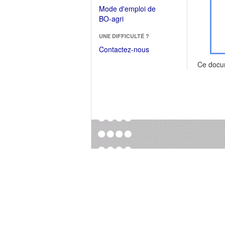
dans
dans
Mode d'emploi de
une
une
(Ouvrir
BO-agri
autre
nouvelle
dans
fenêtre)
fenêtre)
UNE DIFFICULTÉ ?
une
nouvelle
Contactez-nous
fenêtre)
Ce docu