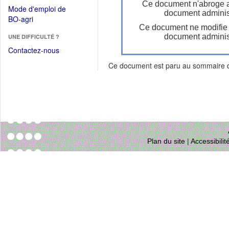
dans
Ce document n'abroge 
dans
Mode d'emploi de
une
document administ
une
(Ouvrir
BO-agri
autre
nouvelle
Ce document ne modifie
dans
fenêtre)
fenêtre)
document administ
UNE DIFFICULTÉ ?
une
nouvelle
Contactez-nous
fenêtre)
Ce document est paru au sommaire
Plan du site
|
Accessibili