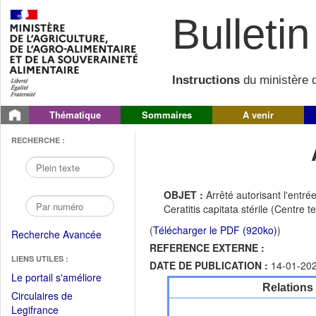
Bulletin 
Instructions
du ministère d
Thématique
Sommaires
A venir
RECHERCHE :
OBJET :
Arrêté autorisant l'entré
Ceratitis capitata stérile (Centre 
(
Télécharger le PDF (920ko)
)
Recherche Avancée
REFERENCE EXTERNE :
LIENS UTILES :
DATE DE PUBLICATION :
14-01-20
(Fichier
Le portail s'améliore
Relations
PDF
Circulaires de
ouvrir
(Ouvrir
Legifrance