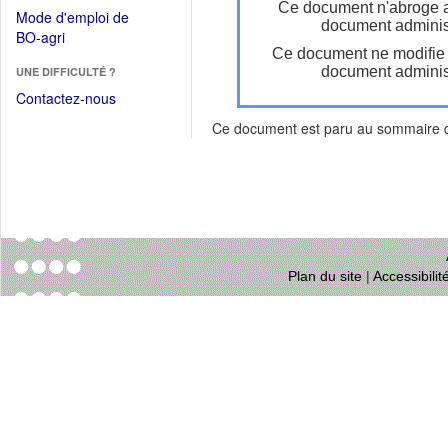
dans
Ce document n'abroge 
dans
Mode d'emploi de
une
document administ
une
(Ouvrir
BO-agri
autre
nouvelle
Ce document ne modifie
dans
fenêtre)
fenêtre)
document administ
UNE DIFFICULTÉ ?
une
nouvelle
Contactez-nous
fenêtre)
Ce document est paru au sommaire
Plan du site
|
Accessibili