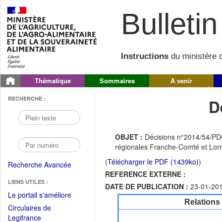
Bulletin 
Instructions
du ministère d
Thématique
Sommaires
A venir
RECHERCHE :
D
OBJET :
Décisions n°2014/54/PDG
régionales Franche-Comté et Lorr
(
Télécharger le PDF (1439ko)
)
Recherche Avancée
REFERENCE EXTERNE :
LIENS UTILES :
DATE DE PUBLICATION :
23-01-20
(Fichier
Le portail s'améliore
Relations
PDF
Circulaires de
ouvrir
(Ouvrir
Legifrance