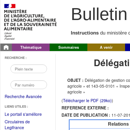
Bulletin 
Instructions
du ministère d
Thématique
Sommaires
A venir
RECHERCHE :
Délégati
OBJET :
Délégation de gestion c
agricole » et 143-05-0101 « Insp
agricole »
Recherche Avancée
(
Télécharger le PDF (29ko)
)
LIENS UTILES :
REFERENCE EXTERNE :
(Fichier
Le portail s'améliore
DATE DE PUBLICATION :
11-07-20
PDF
Circulaires de
Relations
ouvrir
(Ouvrir
Legifrance