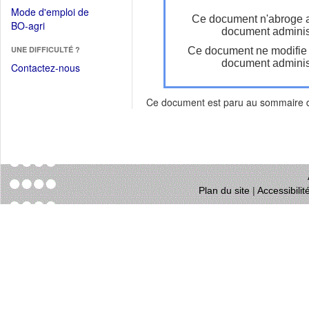
dans
dans
Mode d'emploi de
une
Ce document n'abroge 
une
(Ouvrir
BO-agri
autre
document administ
nouvelle
dans
fenêtre)
fenêtre)
UNE DIFFICULTÉ ?
Ce document ne modifie
une
document administ
nouvelle
Contactez-nous
fenêtre)
Ce document est paru au sommaire
Plan du site
|
Accessibili