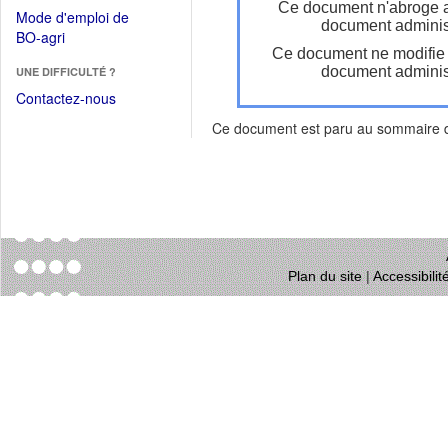
dans
Ce document n'abroge 
dans
Mode d'emploi de
une
document administ
une
(Ouvrir
BO-agri
autre
nouvelle
Ce document ne modifie
dans
fenêtre)
fenêtre)
document administ
UNE DIFFICULTÉ ?
une
nouvelle
Contactez-nous
fenêtre)
Ce document est paru au sommaire
Plan du site
|
Accessibili