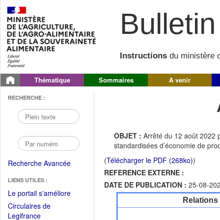
Bulletin 
Instructions
du ministère d
Thématique
Sommaires
A venir
RECHERCHE :
OBJET :
Arrêté du 12 août 2022 p
standardisées d’économie de pro
(
Télécharger le PDF (268ko)
)
Recherche Avancée
REFERENCE EXTERNE :
LIENS UTILES :
DATE DE PUBLICATION :
25-08-20
(Fichier
Le portail s'améliore
Relations
PDF
Circulaires de
ouvrir
(Ouvrir
Legifrance