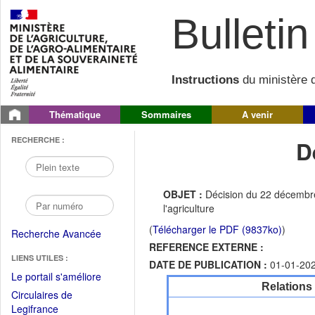
Bulletin 
Instructions
du ministère d
Thématique
Sommaires
A venir
RECHERCHE :
D
OBJET :
Décision du 22 décembre
l'agriculture
(
Télécharger le PDF (9837ko)
)
Recherche Avancée
REFERENCE EXTERNE :
LIENS UTILES :
DATE DE PUBLICATION :
01-01-20
(Fichier
Le portail s'améliore
Relations
PDF
Circulaires de
ouvrir
(Ouvrir
Legifrance