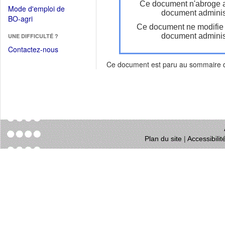
dans
Ce document n'abroge 
dans
Mode d'emploi de
une
document administ
une
(Ouvrir
BO-agri
autre
nouvelle
Ce document ne modifie
dans
fenêtre)
fenêtre)
document administ
UNE DIFFICULTÉ ?
une
nouvelle
Contactez-nous
fenêtre)
Ce document est paru au sommaire
Plan du site
|
Accessibili