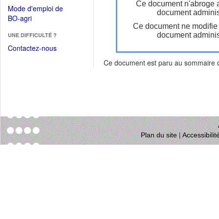
dans
Ce document n'abroge 
dans
Mode d'emploi de
une
document administ
une
(Ouvrir
BO-agri
autre
nouvelle
Ce document ne modifie
dans
fenêtre)
fenêtre)
document administ
UNE DIFFICULTÉ ?
une
nouvelle
Contactez-nous
fenêtre)
Ce document est paru au sommaire
Plan du site
|
Accessibili