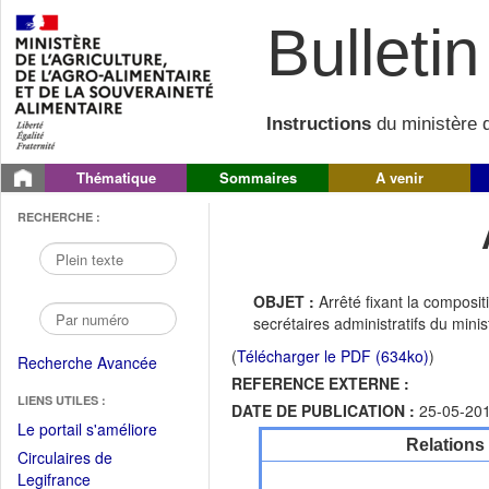
Bulletin 
Instructions
du ministère d
Thématique
Sommaires
A venir
RECHERCHE :
OBJET :
Arrêté fixant la composi
secrétaires administratifs du minis
(
Télécharger le PDF (634ko)
)
Recherche Avancée
REFERENCE EXTERNE :
LIENS UTILES :
DATE DE PUBLICATION :
25-05-20
(Fichier
Le portail s'améliore
Relations
PDF
Circulaires de
ouvrir
(Ouvrir
Legifrance