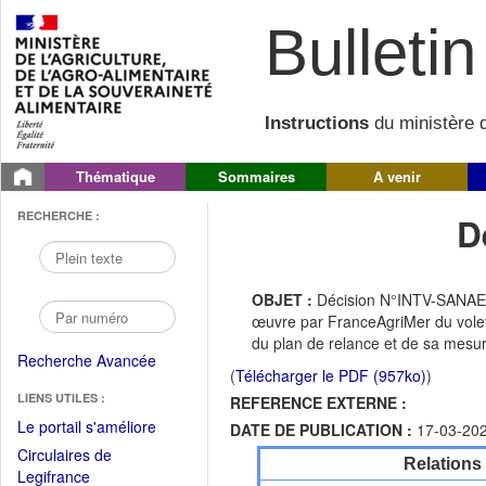
Bulletin 
Instructions
du ministère d
Thématique
Sommaires
A venir
RECHERCHE :
D
OBJET :
Décision N°INTV-SANAEI-
œuvre par FranceAgriMer du volet «
du plan de relance et de sa mesur
Recherche Avancée
(
Télécharger le PDF (957ko)
)
LIENS UTILES :
REFERENCE EXTERNE :
(Fichier
Le portail s'améliore
DATE DE PUBLICATION :
17-03-20
PDF
Circulaires de
Relations
ouvrir
(Ouvrir
Legifrance