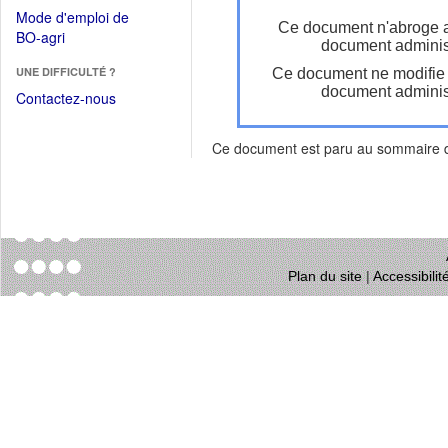
dans
dans
Mode d'emploi de
une
Ce document n'abroge 
une
(Ouvrir
BO-agri
autre
document administ
nouvelle
dans
fenêtre)
fenêtre)
UNE DIFFICULTÉ ?
Ce document ne modifie
une
document administ
nouvelle
Contactez-nous
fenêtre)
Ce document est paru au sommaire
Plan du site
|
Accessibili