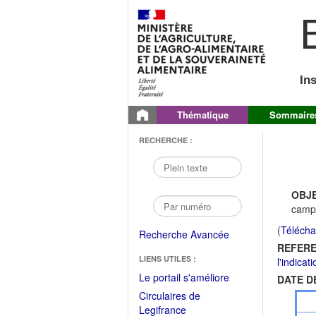
B
In
Thématique
Sommaire
RECHERCHE :
OBJE
camp
(
Télécha
Recherche Avancée
REFERE
LIENS UTILES :
l'indic
(Fichier
Le portail s'améliore
DATE D
PDF
Circulaires de
ouvrir
(Ouvrir
Legifrance