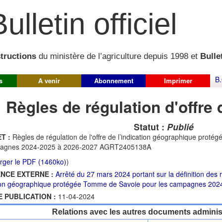
ulletin officiel
structions
du ministère de l’agriculture depuis 1998 et
Bullet
B.
s
A venir
Abonnement
Imprimer
Règles de régulation d'offre
Statut :
Publié
T :
Règles de régulation de l'offre de l’indication géographique prot
agnes 2024-2025 à 2026-2027 AGRT2405138A
rger le PDF (1460ko)
)
NCE EXTERNE :
Arrêté du 27 mars 2024 portant sur la définition des r
ation géographique protégée Tomme de Savoie pour les campagnes 20
E PUBLICATION :
11-04-2024
Relations avec les autres documents administ