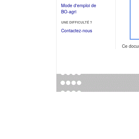
dans
dans
Mode d'emploi de
une
une
(Ouvrir
BO-agri
autre
nouvelle
dans
fenêtre)
fenêtre)
UNE DIFFICULTÉ ?
une
nouvelle
Contactez-nous
fenêtre)
Ce docu