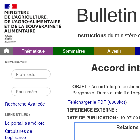
Bulletin 
Instructions
du ministère d
Thématique
Sommaires
A venir
RECHERCHE :
Accord int
OBJET :
Accord interprofessionne
Bergerac et Duras et relatif à l'o
(
Télécharger le PDF (6608ko)
)
Recherche Avancée
REFERENCE EXTERNE :
LIENS UTILES :
DATE DE PUBLICATION :
19-07-20
(Fichier
Le portail s'améliore
Relations
PDF
Circulaires de
ouvrir
(Ouvrir
Legifrance