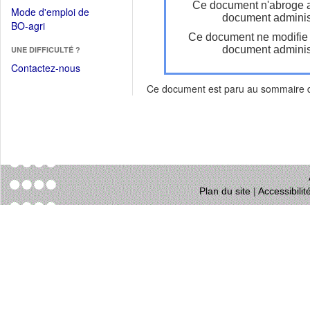
dans
Ce document n'abroge 
dans
Mode d'emploi de
une
document administ
une
(Ouvrir
BO-agri
autre
nouvelle
Ce document ne modifie
dans
fenêtre)
fenêtre)
document administ
UNE DIFFICULTÉ ?
une
nouvelle
Contactez-nous
fenêtre)
Ce document est paru au sommaire
Plan du site
|
Accessibili