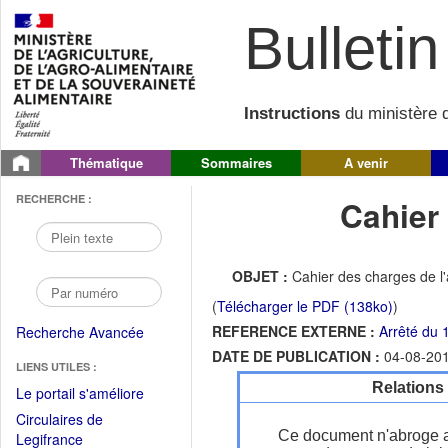
Bulletin 
Instructions
du ministère d
Thématique
Sommaires
A venir
RECHERCHE :
Cahier
OBJET :
Cahier des charges de l'
(
Télécharger le PDF (138ko)
)
REFERENCE EXTERNE :
Arrêté du 1
Recherche Avancée
DATE DE PUBLICATION :
04-08-20
LIENS UTILES :
Relations
(Fichier
Le portail s'améliore
PDF
Circulaires de
ouvrir
Ce document n'abroge 
(Ouvrir
Legifrance