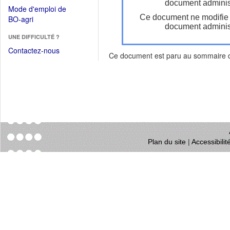
dans
document administ
dans
Mode d'emploi de
une
une
Ce document ne modifie
(Ouvrir
BO-agri
autre
nouvelle
document administ
dans
fenêtre)
fenêtre)
UNE DIFFICULTÉ ?
une
nouvelle
Contactez-nous
Ce document est paru au sommaire
fenêtre)
Plan du site
|
Accessibili