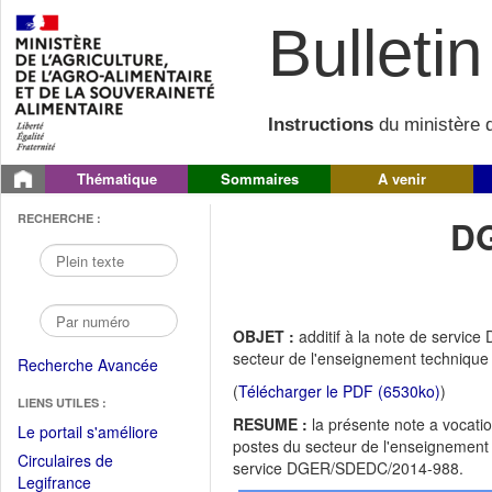
Bulletin 
Instructions
du ministère d
Thématique
Sommaires
A venir
RECHERCHE :
DG
OBJET :
additif à la note de servi
secteur de l'enseignement technique a
Recherche Avancée
(
Télécharger le PDF (6530ko)
)
LIENS UTILES :
RESUME :
la présente note a vocatio
(Fichier
Le portail s'améliore
postes du secteur de l'enseignement t
PDF
Circulaires de
service DGER/SDEDC/2014-988.
ouvrir
(Ouvrir
Legifrance