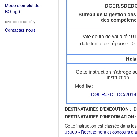
dans
dans
Mode d'emploi de
DGER/SDED
une
une
(Ouvrir
BO-agri
autre
Bureau de la gestion des 
nouvelle
dans
fenêtre)
des compétenc
fenêtre)
UNE DIFFICULTÉ ?
une
nouvelle
Contactez-nous
fenêtre)
Date de fin de validité : 
date limite de réponse : 0
Rela
Cette instruction n'abroge a
instruction.
Modifie :
DGER/SDEDC/2014
DESTINATAIRES D'EXECUTION :
DR
DESTINATAIRES D'INFORMATION :
Cette instruction est classée dans le
05000 - Recrutement et concours d'ac