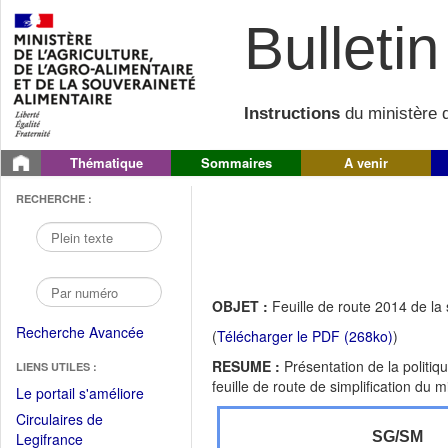
Bulletin 
Instructions
du ministère d
Thématique
Sommaires
A venir
RECHERCHE :
OBJET :
Feuille de route 2014 de la s
Recherche Avancée
(
Télécharger le PDF (268ko)
)
RESUME :
Présentation de la politiq
LIENS UTILES :
feuille de route de simplification du 
(Fichier
Le portail s'améliore
PDF
Circulaires de
ouvrir
(Ouvrir
SG/SM
Legifrance