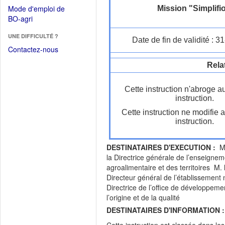
dans
dans
Mode d'emploi de
Mission "Simplifi
une
une
(Ouvrir
BO-agri
autre
nouvelle
dans
fenêtre)
fenêtre)
UNE DIFFICULTÉ ?
une
Date de fin de validité : 
nouvelle
Contactez-nous
fenêtre)
Rela
Cette instruction n'abroge a
instruction.
Cette instruction ne modifie 
instruction.
DESTINATAIRES D'EXECUTION :
M.
la Directrice générale de l’enseignem
agroalimentaire et des territoires M.
Directeur général de l’établissement 
Directrice de l’office de développemen
l’origine et de la qualité
DESTINATAIRES D'INFORMATION :