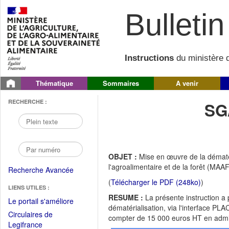
Bulletin 
Instructions
du ministère d
Thématique
Sommaires
A venir
RECHERCHE :
SG
OBJET :
Mise en œuvre de la dématér
l'agroalimentaire et de la forêt (MAAF
Recherche Avancée
(
Télécharger le PDF (248ko)
)
LIENS UTILES :
RESUME :
La présente instruction a 
(Fichier
Le portail s'améliore
dématérialisation, via l'interface P
PDF
Circulaires de
compter de 15 000 euros HT en admini
ouvrir
(Ouvrir
Legifrance