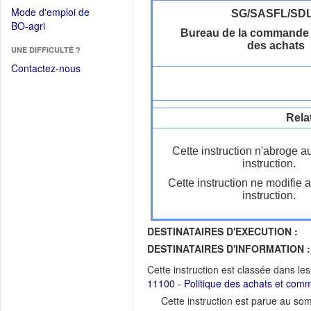
dans
dans
Mode d'emploi de
SG/SASFL/SD
une
une
(Ouvrir
BO-agri
autre
Bureau de la commande 
nouvelle
dans
fenêtre)
des achats
fenêtre)
UNE DIFFICULTÉ ?
une
nouvelle
Contactez-nous
fenêtre)
Rela
Cette instruction n'abroge a
instruction.
Cette instruction ne modifie 
instruction.
DESTINATAIRES D'EXECUTION :
DESTINATAIRES D'INFORMATION :
Cette instruction est classée dans le
11100 - Politique des achats et com
Cette instruction est parue au s