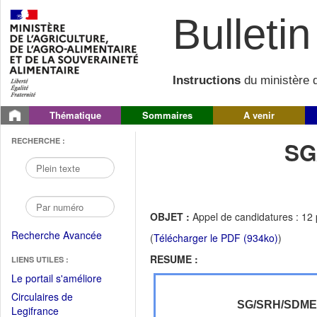
Bulletin 
Instructions
du ministère d
Thématique
Sommaires
A venir
RECHERCHE :
SG
OBJET :
Appel de candidatures : 12
Recherche Avancée
(
Télécharger le PDF (934ko)
)
RESUME :
LIENS UTILES :
(Fichier
Le portail s'améliore
PDF
Circulaires de
ouvrir
SG/SRH/SDM
(Ouvrir
Legifrance