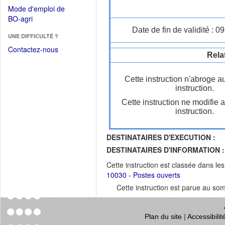
dans
dans
Mode d'emploi de
une
une
(Ouvrir
BO-agri
autre
nouvelle
dans
Date de fin de validité : 
fenêtre)
fenêtre)
UNE DIFFICULTÉ ?
une
nouvelle
Contactez-nous
Rela
fenêtre)
Cette instruction n'abroge a
instruction.
Cette instruction ne modifie 
instruction.
DESTINATAIRES D'EXECUTION :
DESTINATAIRES D'INFORMATION :
Cette instruction est classée dans le
10030 - Postes ouverts
Cette instruction est parue au s
Plan du site
|
Accessibili