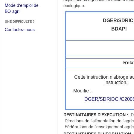
dans
dans
Mode d'emploi de
écologique.
une
une
(Ouvrir
BO-agri
autre
nouvelle
dans
fenêtre)
fenêtre)
DGER/SDRIC
UNE DIFFICULTÉ ?
une
nouvelle
Contactez-nous
BDAPI
fenêtre)
Rela
Cette instruction n'abroge a
instruction.
Modifie :
DGER/SDRIDCI/C2008
DESTINATAIRES D'EXECUTION :
Dir
Directions de l'alimentation de l'agr
Fédérations de l'enseignement agric