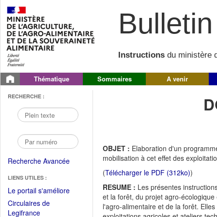
Bulletin 
Instructions
du ministère d
Thématique
Sommaires
A venir
RECHERCHE :
D
OBJET :
Elaboration d'un programme 
mobilisation à cet effet des exploitat
Recherche Avancée
(
Télécharger le PDF (312ko)
)
LIENS UTILES :
RESUME :
Les présentes instructions 
(Fichier
Le portail s'améliore
et la forêt, du projet agro-écologique
PDF
Circulaires de
l'agro-alimentaire et de la forêt. El
ouvrir
(Ouvrir
Legifrance
exploitations agricoles et ateliers t