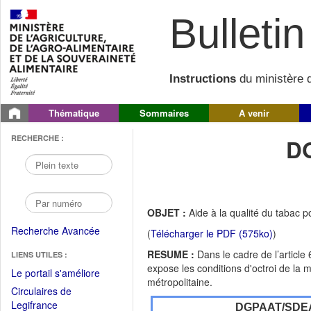
Bulletin 
Instructions
du ministère d
Thématique
Sommaires
A venir
RECHERCHE :
D
OBJET :
Aide à la qualité du tabac
Recherche Avancée
(
Télécharger le PDF (575ko)
)
RESUME :
Dans le cadre de l’article
LIENS UTILES :
expose les conditions d'octroi de la 
(Fichier
Le portail s'améliore
métropolitaine.
PDF
Circulaires de
ouvrir
(Ouvrir
Legifrance
DGPAAT/SDE