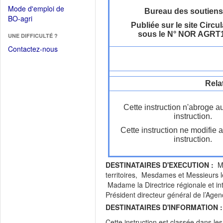
dans
dans
Mode d'emploi de
une
Bureau des soutiens
une
(Ouvrir
BO-agri
autre
nouvelle
Publiée sur le site Circul
dans
fenêtre)
fenêtre)
sous le N° NOR AGRT
UNE DIFFICULTÉ ?
une
nouvelle
Contactez-nous
fenêtre)
Rela
Cette instruction n'abroge a
instruction.
Cette instruction ne modifie 
instruction.
DESTINATAIRES D'EXECUTION :
Me
territoires, Mesdames et Messieurs le
Madame la Directrice régionale et inte
Président directeur général de l’Age
DESTINATAIRES D'INFORMATION :
Cette instruction est classée dans le