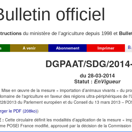
ulletin officiel
structions
du ministère de l’agriculture depuis 1998 et
Bullet
B.
s
A venir
Abonnement
Imprimer
DGPAAT/SDG/2014
du 28-03-2014
Statut :
EnVigueur
:
Mise en œuvre de la mesure « importation d’animaux vivants » du p
domaine de l'agriculture en faveur des régions ultra-périphériques de l
228/2013 du Parlement européen et du Conseil du 13 mars 2013 – PO
rger le PDF (208ko)
)
 :
Cette circulaire définit les modalités d’application de la mesure « i
e POSEI France modifié, approuvé par la décision de la Commission