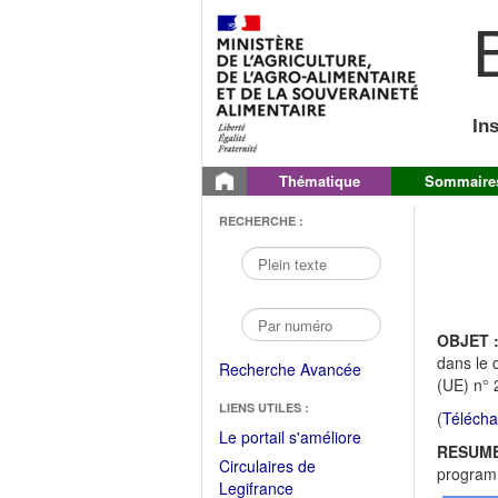
B
In
Thématique
Sommaire
RECHERCHE :
OBJET 
dans le 
Recherche Avancée
(UE) n° 
LIENS UTILES :
(
Télécha
(Fichier
Le portail s'améliore
RESUME
PDF
Circulaires de
programm
ouvrir
(Ouvrir
Legifrance