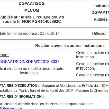
DGPAAT/SDG
Instruct
MLCOM
DGPAAT/
Publiée sur le site Circulaire.gouv.fr
Publiée 
sous le N° NOR AGRT1405893C
date limite de réponse : 01-01-2014
Diffusion 
Relations avec les autres instructions
Cette instruction 
roge :
instruction.
DGPAAT/SDG/SDPM/C2013-3037
Cette instruction n
instruction.
te instruction ne modifie aucune autre
instruction.
Cette instruction n'
ATAIRES D'EXECUTION :
Madame et Messieurs les Préfets des DOM 
mentation, de l’Agriculture et de la Forêt des DOM Madame la Directr
ATAIRES D'INFORMATION :
struction est classée dans les dossiers thématiques suivants :
Filière animale