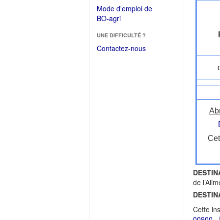
dans
dans
Mode d'emploi de
une
une
(Ouvrir
BO-agri
autre
nouvelle
dans
fenêtre)
fenêtre)
UNE DIFFICULTÉ ?
une
nouvelle
Contactez-nous
fenêtre)
Ab
Cet
DESTIN
de l’Ali
DESTIN
Cette in
00900 - 