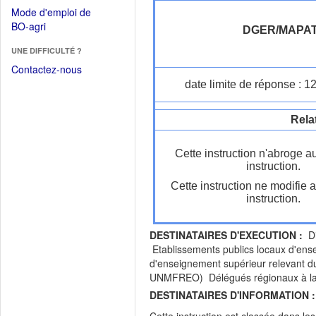
dans
dans
Mode d'emploi de
une
une
(Ouvrir
BO-agri
autre
DGER/MAPA
nouvelle
dans
fenêtre)
fenêtre)
UNE DIFFICULTÉ ?
une
nouvelle
Contactez-nous
fenêtre)
date limite de réponse : 1
Rela
Cette instruction n'abroge a
instruction.
Cette instruction ne modifie 
instruction.
DESTINATAIRES D'EXECUTION :
Dir
Etablissements publics locaux d'ense
d'enseignement supérieur relevant 
UNMFREO) Délégués régionaux à la f
DESTINATAIRES D'INFORMATION :