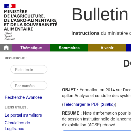
Bulletin 
Instructions
du ministère d
Thématique
Sommaires
A venir
RECHERCHE :
D
OBJET :
Formation en 2014 sur l'ac
option Analyse et conduite des systè
Recherche Avancée
(
Télécharger le PDF (289ko)
)
LIENS UTILES :
RESUME :
Note d'information pour l
(Fichier
Le portail s'améliore
de session institutionnelle de lance
PDF
Circulaires de
d'exploitation (ACSE) rénové.
ouvrir
(Ouvrir
Legifrance