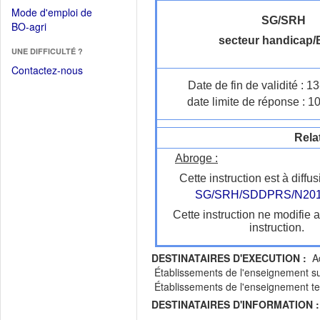
dans
dans
Mode d'emploi de
une
une
SG/SRH
(Ouvrir
BO-agri
autre
nouvelle
dans
secteur handicap
fenêtre)
fenêtre)
UNE DIFFICULTÉ ?
une
nouvelle
Contactez-nous
fenêtre)
Date de fin de validité : 
date limite de réponse : 1
Rela
Abroge :
Cette instruction est à diffus
SG/SRH/SDDPRS/N201
Cette instruction ne modifie 
instruction.
DESTINATAIRES D'EXECUTION :
Ad
Établissements de l'enseignement su
Établissements de l'enseignement tec
DESTINATAIRES D'INFORMATION :