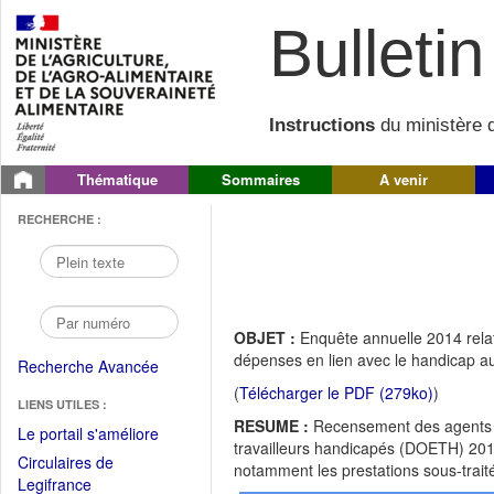
Bulletin 
Instructions
du ministère d
Thématique
Sommaires
A venir
RECHERCHE :
OBJET :
Enquête annuelle 2014 relat
dépenses en lien avec le handicap au
Recherche Avancée
(
Télécharger le PDF (279ko)
)
LIENS UTILES :
RESUME :
Recensement des agents ha
(Fichier
Le portail s'améliore
travailleurs handicapés (DOETH) 201
PDF
Circulaires de
notamment les prestations sous-trait
ouvrir
(Ouvrir
Legifrance