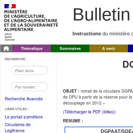
Bulletin 
Instructions
du ministère d
Thématique
Sommaires
A venir
RECHERCHE :
D
OBJET :
retrait de la circulaire D
de DPU à partir de la réserve pour
Recherche Avancée
découplage en 2012 »
LIENS UTILES :
(
Télécharger le PDF (69ko)
)
(Fichier
Le portail s'améliore
RESUME :
PDF
Circulaires de
ouvrir
(Ouvrir
Legifrance
DGPAAT/SDE