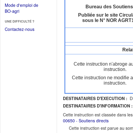
dans
dans
Mode d'emploi de
une
Bureau des Soutiens
une
(Ouvrir
BO-agri
autre
nouvelle
Publiée sur le site Circul
dans
fenêtre)
fenêtre)
sous le N° NOR AGRT
UNE DIFFICULTÉ ?
une
nouvelle
Contactez-nous
fenêtre)
Rela
Cette instruction n'abroge a
instruction.
Cette instruction ne modifie 
instruction.
DESTINATAIRES D'EXECUTION :
DR
DESTINATAIRES D'INFORMATION :
Cette instruction est classée dans le
00650 - Soutiens directs
Cette instruction est parue au s