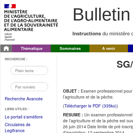
Bulletin 
Instructions
du ministère d
Thématique
Sommaires
A venir
RECHERCHE :
SG
OBJET :
Examen professionnel pour l
l’agriculture et de la pêche.
Recherche Avancée
(
Télécharger le PDF (335ko)
)
LIENS UTILES :
RESUME :
Un examen professionnel p
(Fichier
Le portail s'améliore
de l’agriculture et de la pêche est ou
PDF
Circulaires de
26 juin 2014 Date limite de pré inscr
ouvrir
(Ouvrir
Legifrance
d’inscription: 12 septembre 2014