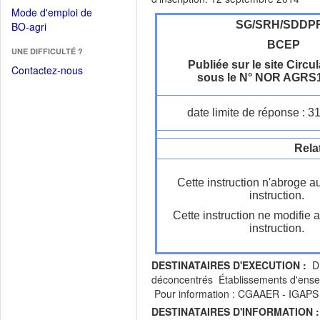
dans
dans
Mode d'emploi de
une
une
(Ouvrir
SG/SRH/SDDP
BO-agri
autre
nouvelle
dans
fenêtre)
BCEP
fenêtre)
UNE DIFFICULTÉ ?
une
Publiée sur le site Circul
nouvelle
Contactez-nous
sous le N° NOR AGRS
fenêtre)
date limite de réponse : 3
Rela
Cette instruction n'abroge a
instruction.
Cette instruction ne modifie 
instruction.
DESTINATAIRES D'EXECUTION :
DR
déconcentrés Établissements d'e
Pour information : CGAAER - IGAPS 
DESTINATAIRES D'INFORMATION :