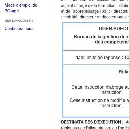
dans
dans
Mode d'emploi de
adjoint chargé de la formation initiale
une
une
(Ouvrir
BO-agri
et de l’apprentissage (03) ; - direct
autre
nouvelle
dans
: mobilité, directeur et directeur-adj
fenêtre)
fenêtre)
UNE DIFFICULTÉ ?
une
nouvelle
Contactez-nous
DGER/SDED
fenêtre)
Bureau de la gestion des 
des compétenc
date limite de réponse : 1
Rela
Cette instruction n'abroge a
instruction.
Cette instruction ne modifie 
instruction.
DESTINATAIRES D'EXECUTION :
Ad
régionaux de l'alimentation, de l'agricu