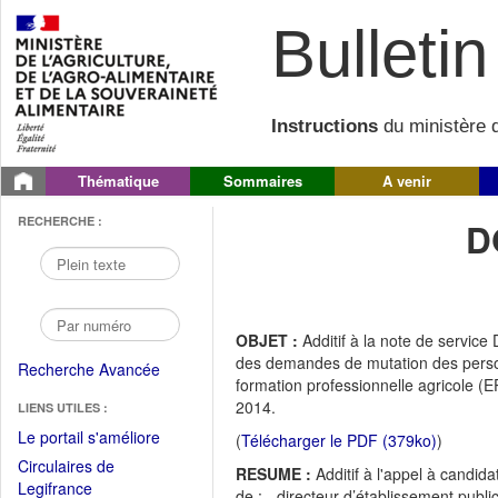
Bulletin 
Instructions
du ministère d
Thématique
Sommaires
A venir
RECHERCHE :
D
OBJET :
Additif à la note de servi
des demandes de mutation des person
Recherche Avancée
formation professionnelle agricole (E
2014.
LIENS UTILES :
(Fichier
Le portail s'améliore
(
Télécharger le PDF (379ko)
)
PDF
Circulaires de
RESUME :
Additif à l'appel à candid
ouvrir
(Ouvrir
Legifrance
de : - directeur d’établissement publi