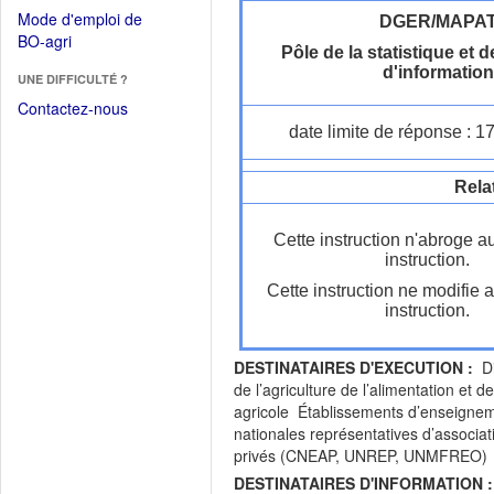
dans
dans
Mode d'emploi de
DGER/MAPA
une
une
(Ouvrir
BO-agri
autre
Pôle de la statistique et
nouvelle
dans
fenêtre)
d'information
fenêtre)
UNE DIFFICULTÉ ?
une
nouvelle
Contactez-nous
fenêtre)
date limite de réponse : 1
Rela
Cette instruction n'abroge a
instruction.
Cette instruction ne modifie 
instruction.
DESTINATAIRES D'EXECUTION :
Dir
de l’agriculture de l’alimentation et
agricole Établissements d’enseignem
nationales représentatives d’associa
privés (CNEAP, UNREP, UNMFREO)
DESTINATAIRES D'INFORMATION :