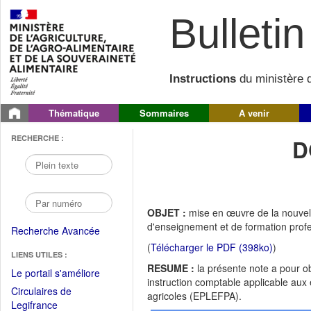
Bulletin 
Instructions
du ministère d
Thématique
Sommaires
A venir
RECHERCHE :
D
OBJET :
mise en œuvre de la nouvell
d'enseignement et de formation prof
Recherche Avancée
(
Télécharger le PDF (398ko)
)
LIENS UTILES :
RESUME :
la présente note a pour obj
(Fichier
Le portail s'améliore
instruction comptable applicable aux
PDF
Circulaires de
agricoles (EPLEFPA).
ouvrir
(Ouvrir
Legifrance