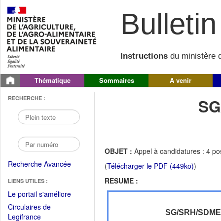
Bulletin 
Instructions
du ministère d
Thématique
Sommaires
A venir
RECHERCHE :
SG
OBJET :
Appel à candidatures : 4 po
Recherche Avancée
(
Télécharger le PDF (449ko)
)
RESUME :
LIENS UTILES :
(Fichier
Le portail s'améliore
PDF
Circulaires de
ouvrir
SG/SRH/SDM
(Ouvrir
Legifrance