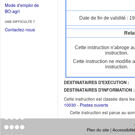
dans
dans
Mode d'emploi de
une
une
(Ouvrir
BO-agri
autre
nouvelle
dans
Date de fin de validité : 
fenêtre)
fenêtre)
UNE DIFFICULTÉ ?
une
nouvelle
Contactez-nous
Rela
fenêtre)
Cette instruction n'abroge a
instruction.
Cette instruction ne modifie 
instruction.
DESTINATAIRES D'EXECUTION :
DESTINATAIRES D'INFORMATION :
Cette instruction est classée dans le
10030 - Postes ouverts
Cette instruction est parue au s
Plan du site
|
Accessibili