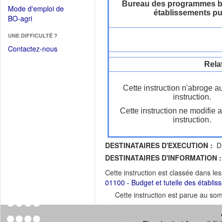
dans
Bureau des programmes bu
dans
Mode d'emploi de
une
établissements pu
une
(Ouvrir
BO-agri
autre
nouvelle
dans
fenêtre)
fenêtre)
UNE DIFFICULTÉ ?
une
nouvelle
Contactez-nous
fenêtre)
Rela
Cette instruction n'abroge a
instruction.
Cette instruction ne modifie 
instruction.
DESTINATAIRES D'EXECUTION :
DR
DESTINATAIRES D'INFORMATION :
Cette instruction est classée dans le
01100 - Budget et tutelle des établis
Cette instruction est parue au s