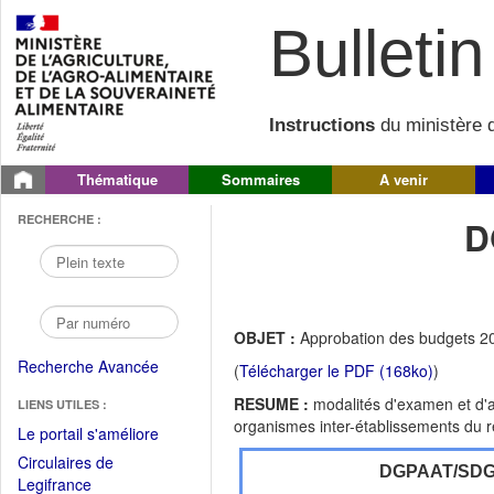
Bulletin 
Instructions
du ministère d
Thématique
Sommaires
A venir
RECHERCHE :
D
OBJET :
Approbation des budgets 20
Recherche Avancée
(
Télécharger le PDF (168ko)
)
RESUME :
modalités d'examen et d'a
LIENS UTILES :
organismes inter-établissements du 
(Fichier
Le portail s'améliore
PDF
Circulaires de
DGPAAT/SD
ouvrir
(Ouvrir
Legifrance