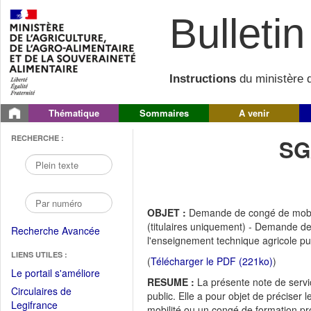
Bulletin 
Instructions
du ministère d
Thématique
Sommaires
A venir
RECHERCHE :
SG
OBJET :
Demande de congé de mobili
(titulaires uniquement) - Demande de 
Recherche Avancée
l'enseignement technique agricole pub
LIENS UTILES :
(
Télécharger le PDF (221ko)
)
(Fichier
Le portail s'améliore
RESUME :
La présente note de servi
PDF
Circulaires de
public. Elle a pour objet de préciser l
ouvrir
(Ouvrir
Legifrance
mobilité ou un congé de formation pro