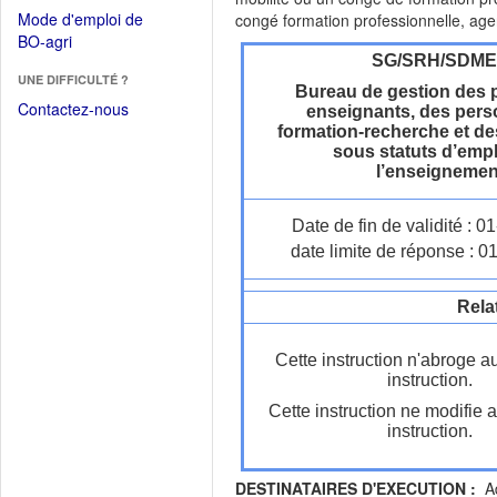
dans
dans
Mode d'emploi de
congé formation professionnelle, agen
une
une
(Ouvrir
BO-agri
autre
nouvelle
dans
SG/SRH/SDM
fenêtre)
fenêtre)
UNE DIFFICULTÉ ?
une
Bureau de gestion des 
nouvelle
Contactez-nous
enseignants, des pers
fenêtre)
formation-recherche et d
sous statuts d’empl
l’enseignemen
Date de fin de validité : 
date limite de réponse : 0
Rela
Cette instruction n'abroge a
instruction.
Cette instruction ne modifie 
instruction.
DESTINATAIRES D'EXECUTION :
Ad