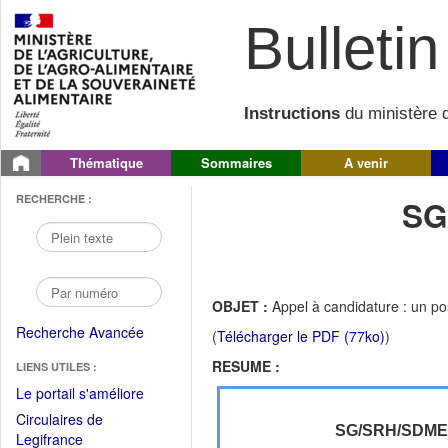
Bulletin 
Instructions
du ministère d
Thématique
Sommaires
A venir
RECHERCHE :
SG
OBJET :
Appel à candidature : un p
Recherche Avancée
(
Télécharger le PDF (77ko)
)
RESUME :
LIENS UTILES :
(Fichier
Le portail s'améliore
PDF
Circulaires de
ouvrir
SG/SRH/SDM
(Ouvrir
Legifrance