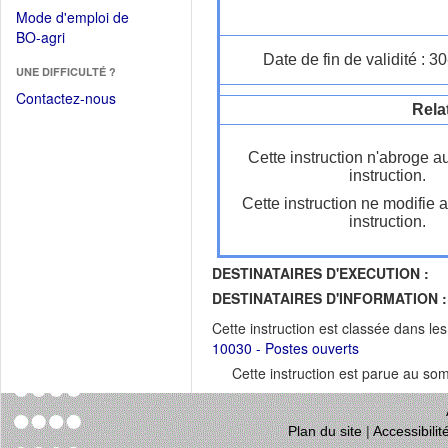
dans
dans
Mode d'emploi de
une
une
(Ouvrir
BO-agri
autre
nouvelle
dans
Date de fin de validité : 
fenêtre)
fenêtre)
UNE DIFFICULTÉ ?
une
nouvelle
Contactez-nous
Rela
fenêtre)
Cette instruction n'abroge a
instruction.
Cette instruction ne modifie 
instruction.
DESTINATAIRES D'EXECUTION :
DESTINATAIRES D'INFORMATION :
Cette instruction est classée dans le
10030 - Postes ouverts
Cette instruction est parue au s
Plan du site
|
Accessibili