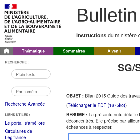
Bulletin 
Instructions
du ministère d
Thématique
Sommaires
A venir
RECHERCHE :
SG/
OBJET :
Bilan 2015 Guide des trava
Recherche Avancée
(
Télécharger le PDF (1675ko)
)
RESUME :
La présente note détaille 
LIENS UTILES :
déconcentrés. Elle précise par ailleur
(Fichier
Le portail s'améliore
échéances à respecter.
PDF
Circulaires de
ouvrir
(Ouvrir
Legifrance