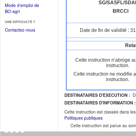
dans
dans
SG/SASFL/SD
Mode d'emploi de
une
une
(Ouvrir
BO-agri
BRCCI
autre
nouvelle
dans
fenêtre)
fenêtre)
UNE DIFFICULTÉ ?
une
nouvelle
Contactez-nous
Date de fin de validité : 
fenêtre)
Rela
Cette instruction n'abroge a
instruction.
Cette instruction ne modifie 
instruction.
DESTINATAIRES D'EXECUTION :
DR
DESTINATAIRES D'INFORMATION :
Cette instruction est classée dans le
Politiques publiques
Cette instruction est parue au s