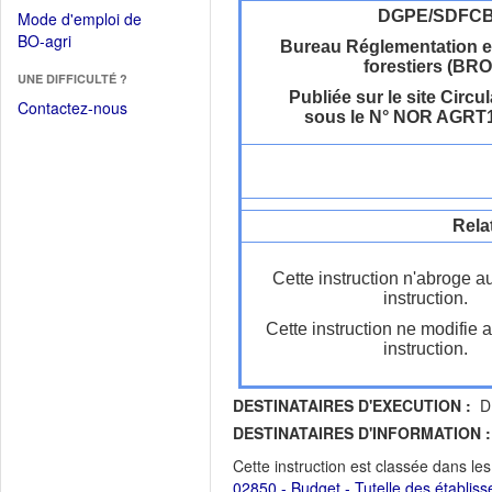
dans
dans
DGPE/SDFC
Mode d'emploi de
une
une
(Ouvrir
BO-agri
autre
Bureau Réglementation e
nouvelle
dans
forestiers (BRO
fenêtre)
fenêtre)
UNE DIFFICULTÉ ?
une
Publiée sur le site Circul
nouvelle
Contactez-nous
sous le N° NOR AGRT
fenêtre)
Rela
Cette instruction n'abroge a
instruction.
Cette instruction ne modifie 
instruction.
DESTINATAIRES D'EXECUTION :
D
DESTINATAIRES D'INFORMATION :
Cette instruction est classée dans le
02850 - Budget - Tutelle des établis