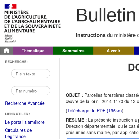
Bulletin 
Instructions
du ministère d
Thématique
Sommaires
A venir
RECHERCHE :
D
OBJET :
Parcelles forestières class
œuvre de la loi n° 2014-1170 du 13 oct
Recherche Avancée
(
Télécharger le PDF (196ko)
)
LIENS UTILES :
RESUME :
La présente instruction a
(Fichier
Le portail s'améliore
Direction départementale, ou le cas é
PDF
Circulaires de
présumés sans maître, par applicatio
ouvrir
(Ouvrir
Legifrance