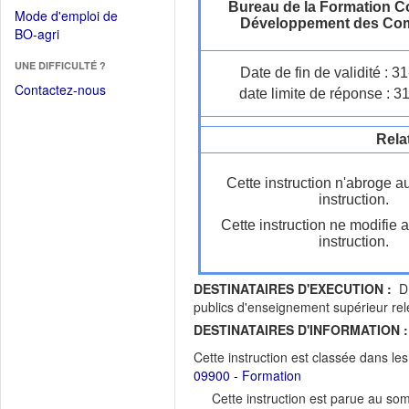
dans
Bureau de la Formation C
dans
Mode d'emploi de
une
Développement des Co
une
(Ouvrir
BO-agri
autre
nouvelle
dans
fenêtre)
fenêtre)
UNE DIFFICULTÉ ?
une
Date de fin de validité : 
nouvelle
Contactez-nous
date limite de réponse : 3
fenêtre)
Rela
Cette instruction n'abroge a
instruction.
Cette instruction ne modifie 
instruction.
DESTINATAIRES D'EXECUTION :
DR
publics d'enseignement supérieur 
DESTINATAIRES D'INFORMATION :
Cette instruction est classée dans le
09900 - Formation
Cette instruction est parue au s