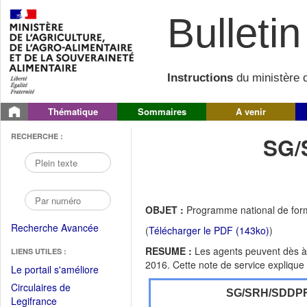
Bulletin 
Instructions
du ministère d
Thématique
Sommaires
A venir
RECHERCHE :
SG/
OBJET :
Programme national de forma
Recherche Avancée
(
Télécharger le PDF (143ko)
)
RESUME :
Les agents peuvent dès à 
LIENS UTILES :
2016. Cette note de service explique 
(Fichier
Le portail s'améliore
PDF
Circulaires de
SG/SRH/SDDP
ouvrir
(Ouvrir
Legifrance