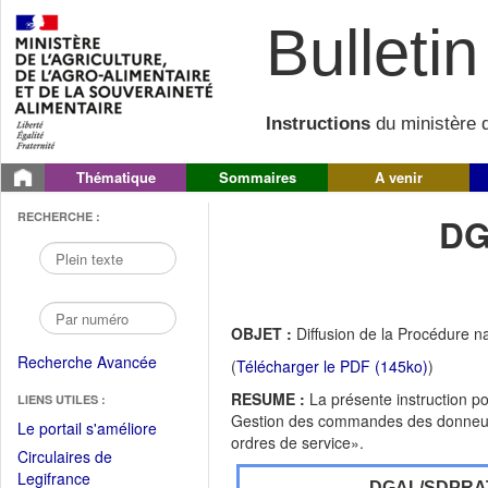
Bulletin 
Instructions
du ministère d
Thématique
Sommaires
A venir
RECHERCHE :
DG
OBJET :
Diffusion de la Procédure 
Recherche Avancée
(
Télécharger le PDF (145ko)
)
RESUME :
La présente instruction p
LIENS UTILES :
Gestion des commandes des donneurs
(Fichier
Le portail s'améliore
ordres de service».
PDF
Circulaires de
ouvrir
(Ouvrir
Legifrance
DGAL/SDPRA