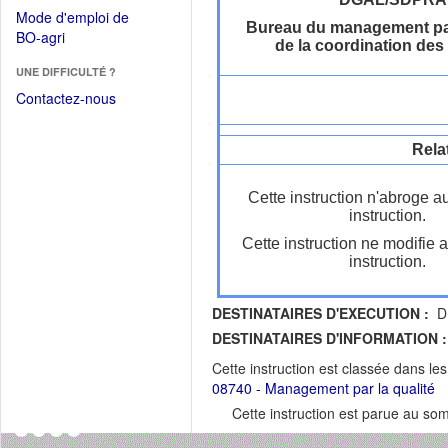
dans
dans
Mode d'emploi de
une
Bureau du management par 
une
(Ouvrir
BO-agri
autre
de la coordination des
nouvelle
dans
fenêtre)
fenêtre)
UNE DIFFICULTÉ ?
une
nouvelle
Contactez-nous
fenêtre)
Rela
Cette instruction n'abroge a
instruction.
Cette instruction ne modifie 
instruction.
DESTINATAIRES D'EXECUTION :
DR
DESTINATAIRES D'INFORMATION :
Cette instruction est classée dans le
08740 - Management par la qualité
Cette instruction est parue au s