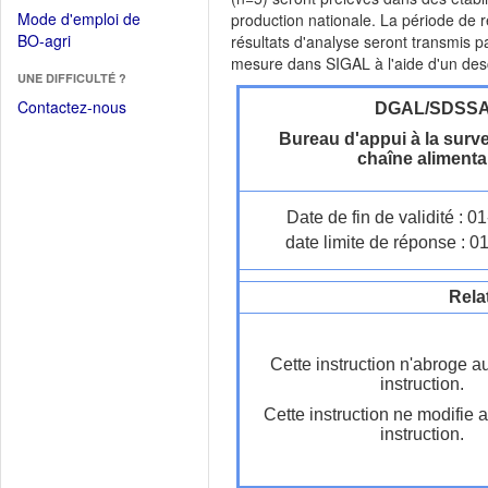
dans
dans
Mode d'emploi de
production nationale. La période de 
une
une
(Ouvrir
BO-agri
résultats d'analyse seront transmis 
autre
nouvelle
dans
mesure dans SIGAL à l'aide d'un descr
fenêtre)
fenêtre)
UNE DIFFICULTÉ ?
une
nouvelle
Contactez-nous
DGAL/SDSS
fenêtre)
Bureau d'appui à la surve
chaîne alimenta
Date de fin de validité : 
date limite de réponse : 0
Rela
Cette instruction n'abroge a
instruction.
Cette instruction ne modifie 
instruction.