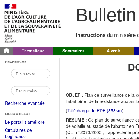
Bulletin 
Instructions
du ministère d
Thématique
Sommaires
A venir
RECHERCHE :
D
OBJET :
Plan de surveillance de la 
l'abattoir et de la résistance aux ant
Recherche Avancée
(
Télécharger le PDF (353ko)
)
LIENS UTILES :
RESUME :
Ce plan de surveillance es
(Fichier
Le portail s'améliore
de volaille au stade de l'abattoir en 
PDF
Circulaires de
(CE) n°2073/2005 ; - apprécier le pro
ouvrir
(Ouvrir
Legifrance
(n=5) seront prélevés dans des établ