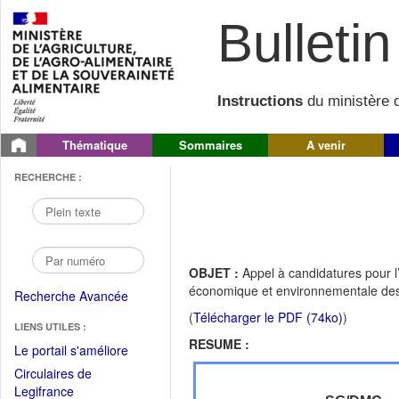
Bulletin 
Instructions
du ministère d
Thématique
Sommaires
A venir
RECHERCHE :
OBJET :
Appel à candidatures pour l
économique et environnementale des
Recherche Avancée
(
Télécharger le PDF (74ko)
)
LIENS UTILES :
RESUME :
(Fichier
Le portail s'améliore
PDF
Circulaires de
ouvrir
(Ouvrir
Legifrance