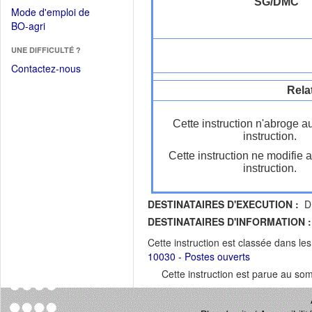
dans
SG/DMC
dans
Mode d'emploi de
une
une
(Ouvrir
BO-agri
autre
nouvelle
dans
fenêtre)
fenêtre)
UNE DIFFICULTÉ ?
une
nouvelle
Contactez-nous
fenêtre)
Rela
Cette instruction n'abroge a
instruction.
Cette instruction ne modifie 
instruction.
DESTINATAIRES D'EXECUTION :
DR
DESTINATAIRES D'INFORMATION :
Cette instruction est classée dans le
10030 - Postes ouverts
Cette instruction est parue au s