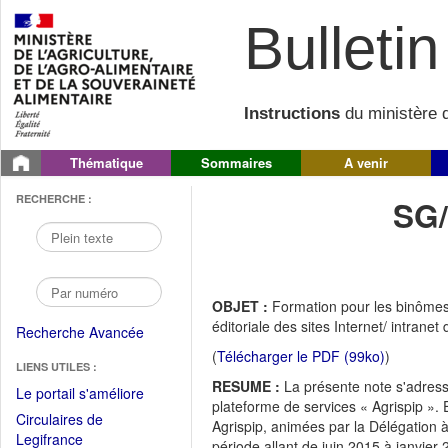
Bulletin 
Instructions
du ministère d
Thématique
Sommaires
A venir
RECHERCHE :
SG
OBJET :
Formation pour les binômes 
éditoriale des sites Internet/ intran
Recherche Avancée
(
Télécharger le PDF (99ko)
)
LIENS UTILES :
RESUME :
La présente note s'adress
(Fichier
Le portail s'améliore
plateforme de services « Agrispip ». 
PDF
Circulaires de
Agrispip, animées par la Délégation 
ouvrir
(Ouvrir
Legifrance
période allant de juin 2015 à janvier 