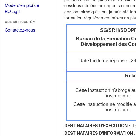
dans
dans
Mode d'emploi de
sessions dédiées aux agents concerné
une
une
(Ouvrir
BO-agri
gestionnaires qui n'ont jamais été for
autre
nouvelle
dans
formation régulièrement mises en pl
fenêtre)
fenêtre)
UNE DIFFICULTÉ ?
une
nouvelle
Contactez-nous
SG/SRH/SDDP
fenêtre)
Bureau de la Formation C
Développement des Co
date limite de réponse : 2
Rela
Cette instruction n'abroge a
instruction.
Cette instruction ne modifie 
instruction.
DESTINATAIRES D'EXECUTION :
D
DESTINATAIRES D'INFORMATION :