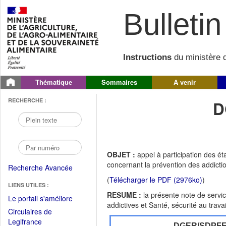
Bulletin 
Instructions
du ministère d
Thématique
Sommaires
A venir
RECHERCHE :
D
OBJET :
appel à participation des é
concernant la prévention des addiction
Recherche Avancée
(
Télécharger le PDF (2976ko)
)
LIENS UTILES :
RESUME :
la présente note de servi
(Fichier
Le portail s'améliore
addictives et Santé, sécurité au travai
PDF
Circulaires de
ouvrir
(Ouvrir
Legifrance
DGER/SDPF