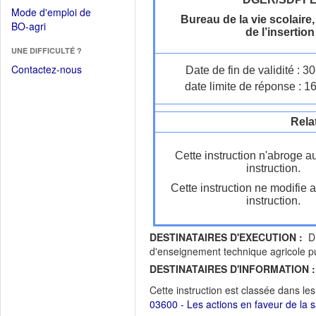
dans
dans
Mode d'emploi de
une
Bureau de la vie scolaire,
une
(Ouvrir
BO-agri
autre
de l’insertion
nouvelle
dans
fenêtre)
fenêtre)
UNE DIFFICULTÉ ?
une
nouvelle
Contactez-nous
Date de fin de validité : 
fenêtre)
date limite de réponse : 1
Rela
Cette instruction n'abroge a
instruction.
Cette instruction ne modifie 
instruction.
DESTINATAIRES D'EXECUTION :
DR
d'enseignement technique agricole pu
DESTINATAIRES D'INFORMATION :
Cette instruction est classée dans le
03600 - Les actions en faveur de la sa