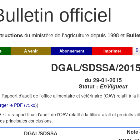
ulletin officiel
structions
du ministère de l’agriculture depuis 1998 et
Bullet
B.
s
A venir
Abonnement
Imprimer
DGAL/SDSSA/2015
du 29-01-2015
Statut :
EnVigueur
:
Rapport d’audit de l’office alimentaire et vétérinaire (OAV) relatif à la fili
rger le PDF (75ko)
)
 :
Le rapport final d’audit de l’OAV relatif à la filière « lait et produits l
es principales conclusions.
Note 
DGAL/SDSSA