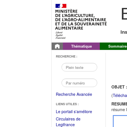
B
In
Thématique
Sommaire
RECHERCHE :
OBJET 
Recherche Avancée
(
Télécha
RESUME
LIENS UTILES :
résume l
(Fichier
Le portail s'améliore
PDF
Circulaires de
ouvrir
(Ouvrir
Legifrance