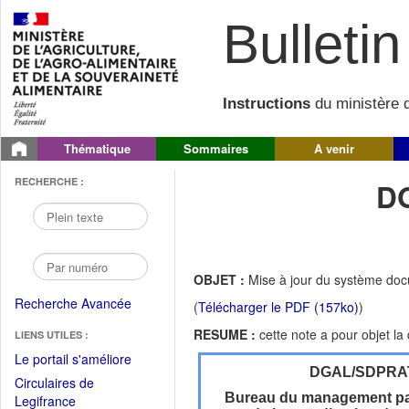
Bulletin 
Instructions
du ministère d
Thématique
Sommaires
A venir
RECHERCHE :
D
OBJET :
Mise à jour du système do
Recherche Avancée
(
Télécharger le PDF (157ko)
)
RESUME :
cette note a pour objet l
LIENS UTILES :
(Fichier
Le portail s'améliore
DGAL/SDPRA
PDF
Circulaires de
ouvrir
Bureau du management par 
(Ouvrir
Legifrance