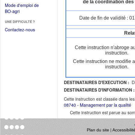
dans
de la coordination des
dans
Mode d'emploi de
une
une
(Ouvrir
BO-agri
autre
nouvelle
dans
Date de fin de validité : 
fenêtre)
fenêtre)
UNE DIFFICULTÉ ?
une
nouvelle
Contactez-nous
Rela
fenêtre)
Cette instruction n'abroge a
instruction.
Cette instruction ne modifie 
instruction.
DESTINATAIRES D'EXECUTION :
DR
DESTINATAIRES D'INFORMATION :
Cette instruction est classée dans le
08740 - Management par la qualité
Cette instruction est parue au s
Plan du site
|
Accessibili