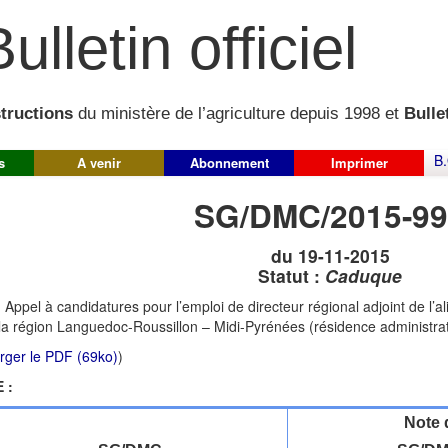
ulletin officiel
structions
du ministère de l’agriculture depuis 1998 et
Bullet
B.
s
A venir
Abonnement
Imprimer
SG/DMC/2015-99
du 19-11-2015
Statut :
Caduque
:
Appel à candidatures pour l’emploi de directeur régional adjoint de l’ali
 la région Languedoc-Roussillon – Midi-Pyrénées (résidence administrat
rger le PDF (69ko)
)
 :
Note 