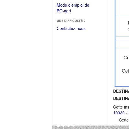
dans
dans
Mode d'emploi de
une
une
(Ouvrir
BO-agri
autre
nouvelle
dans
fenêtre)
fenêtre)
UNE DIFFICULTÉ ?
une
nouvelle
Contactez-nous
fenêtre)
Ce
Cet
DESTIN
DESTIN
Cette in
10030 - 
Cette