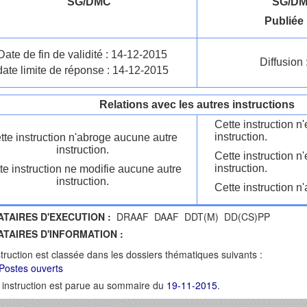
SG/DMC
SG/DM
Publiée 
Date de fin de validité : 14-12-2015
Diffusion 
date limite de réponse : 14-12-2015
Relations avec les autres instructions
Cette instruction 
instruction.
tte instruction n'abroge aucune autre
instruction.
Cette instruction n
instruction.
te instruction ne modifie aucune autre
instruction.
Cette instruction n'
ATAIRES D'EXECUTION :
DRAAF DAAF DDT(M) DD(CS)PP
ATAIRES D'INFORMATION :
struction est classée dans les dossiers thématiques suivants :
Postes ouverts
 instruction est parue au sommaire du
19-11-2015
.