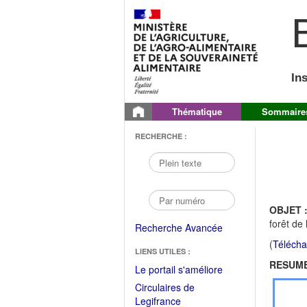
B
In
Thématique
Sommaire
RECHERCHE :
OBJET 
forêt de
Recherche Avancée
(
Télécha
LIENS UTILES :
RESUME
(Fichier
Le portail s'améliore
PDF
Circulaires de
ouvrir
(Ouvrir
Legifrance